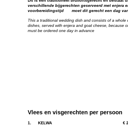
Dit is een traditioneel bruiloftsgerecht en bestaat u
verschillende bijgerechten geserveerd met enjera 
voorbereidingstijd
moet dit gerecht een dag va
This a traditional wedding dish and consists of a whole
dishes, served with enjera and goat cheese, because of
must be ordered one day in advance
Vlees en visgerechten per persoon
1. KELWA € 22,