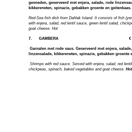
gesneden, geserveerd met enjera, salade, rode linzensau
kikkererwten, spinazie, gebakken groente en geitenkaas
Red-Sea fish dish from Dahlak Island. It consists of fish (ye
with enjera, salad, red lentil sauce, green lentil salad, chi
goat cheese. Hot
7.
GAMBERA € 23,
Garnalen met rode saus. Geserveerd met enjera, salade,
linzensalade, kikkererwten, spinazie, gebakken groente 
Shrimps with red sauce. Served with enjera, salad, red lentil
chickpeas, spinach, baked vegetables and goat cheese.
Ho