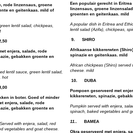
Een populair gerecht in Eritrea
e, rode linzensaus, groene
linzensaus, groene linzensalad
ente en geitenkaas. mild of
groenten en geitenkaas. mild
A popular dish in Eritrea and Ethi
green lentil salad, chickpeas,
lentil salad (Azifa), chickpeas, 
t
9. SHIRO 
50
Afrikaanse kikkererwten (Shiro)
et enjera, salade, rode
spinazie en geitenkaas. mild
nazie, gebakken groente en
African chickpeas (Shiro) served w
cheese. mild
d lentil sauce, green lentil salad,
. hot
10. DUBA 
00
Pompoen geserveerd met enjera
kikkererwten, spinazie, gebakk
okken in boter. Goed of minder
 enjera, salade, rode
Pumpkin served with enjera, salad,
nazie, gebakken groente en
spinach, baked vegetables and g
11.
. BAMEA
Served with enjera, salad, red
aked vegetables and goat cheese.
Okra geserveerd met enjera, sa