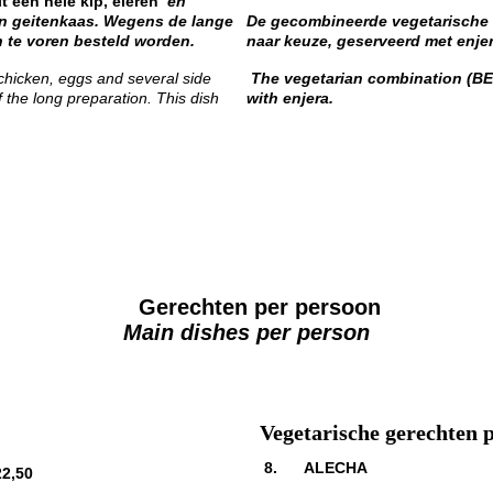
it een hele kip, eieren
en
en geitenkaas. Wegens de lange
De gecombineerde vegetarische 
n te voren besteld worden.
naar keuze, geserveerd met enjer
 chicken, eggs and several side
The vegetarian combination (BE
 the long preparation. This dish
with enjera.
Gerechten per persoon
Main dishes per person
Vegetarische gerechten 
8. ALECHA
50