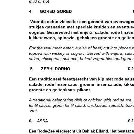
mild or hot
4. GORED-GORED € 27
Voor de echte vleeseter een gerecht van overwege
stukjes gesneden met speciale kruiden en eventue
cognac. Geserveerd met enjera, salade, rode linzen
kikkererwten, spinazie, gebakken groente en geiten
For the real meat eater: a dish of beef, cut into pieces 
topped with wiskey or cognac. Served with enjera, salad,
salad, chickpeas, spinach, baked vegetables and goat c
5. ZEBHI DORHO € 22,
Een traditioneel feestgerecht van kip met rode saus
salade, rode linzensaus, groene linzensalade, kikk
groente en geitenkaas. pikant
A traditional celebration dish of chicken with red sauce.
lentil sauce, green lentil salad, chickpeas, spinach, b
Hot
6.
ASSA € 23,0
Een Rode-Zee visgerecht uit Dahlak Eiland. Het bestaat ui