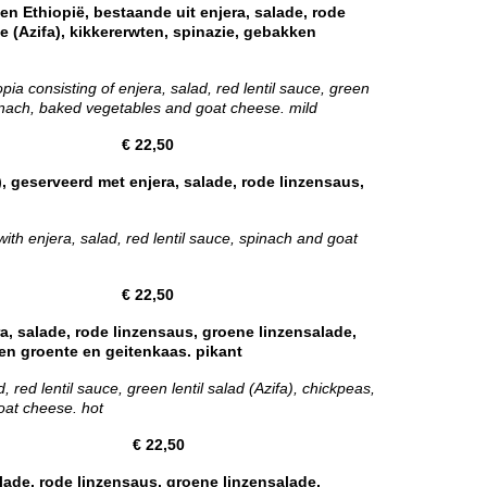
 en Ethiopië, bestaande uit enjera, salade, rode
e (Azifa), kikkererwten, spinazie, gebakken
opia consisting of enjera, salad, red lentil sauce, green
spinach, baked vegetables and goat cheese. mild
€ 22,50
, geserveerd met enjera, salade, rode linzensaus,
ith enjera, salad, red lentil sauce, spinach and goat
€ 22,50
, salade, rode linzensaus, groene linzensalade,
en groente en geitenkaas. pikant
 red lentil sauce, green lentil salad (Azifa), chickpeas,
oat cheese. hot
 € 22,50
lade, rode linzensaus, groene linzensalade,