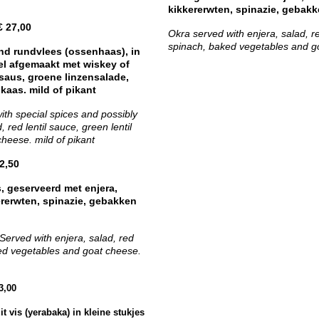
kikkererwten, spinazie, gebakk
,00
Okra served with enjera, salad, red
spinach, baked vegetables and g
nd rundvlees (ossenhaas), in
el afgemaakt met wiskey of
saus, groene linzensalade,
kaas. mild of pikant
with special spices and possibly
 red lentil sauce, green lentil
heese. mild of pikant
50
, geserveerd met enjera,
ererwten, spinazie, gebakken
 Served with enjera, salad, red
aked vegetables and goat cheese.
0
t vis (yerabaka) in kleine stukjes