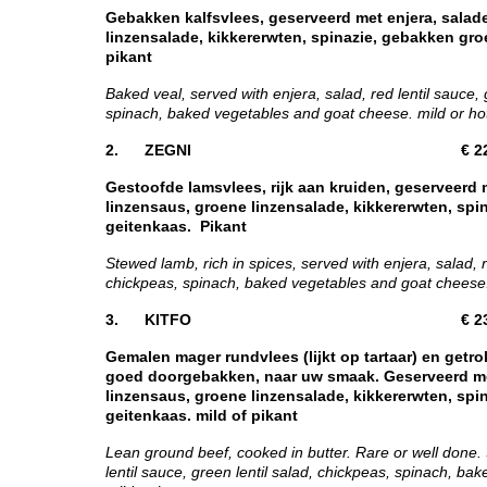
Gebakken kalfsvlees, geserveerd met enjera, salad
linzensalade, kikkererwten, spinazie, gebakken gro
pikant
Baked veal, served with enjera, salad, red lentil sauce, 
spinach, baked vegetables and goat cheese. mild or ho
2. ZEGNI € 22,
Gestoofde lamsvlees, rijk aan kruiden, geserveerd m
linzensaus, groene linzensalade, kikkererwten, spi
geitenkaas. Pikant
Stewed lamb, rich in spices, served with enjera, salad, re
chickpeas, spinach, baked vegetables and goat cheese
3. KITFO € 23,
Gemalen mager rundvlees (lijkt op tartaar) en getr
goed doorgebakken, naar uw smaak. Geserveerd met
linzensaus, groene linzensalade, kikkererwten, spi
geitenkaas. mild of pikant
Lean ground beef, cooked in butter. Rare or well done. 
lentil sauce, green lentil salad, chickpeas, spinach, b